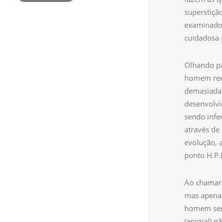
superstiçã
examinado 
cuidadosa 
Olhando pa
homem reen
demasiada
desenvolvi
sendo infe
através de
evolução, 
ponto H.P.
Ao chamar 
mas apena
homem seme
(animal) n