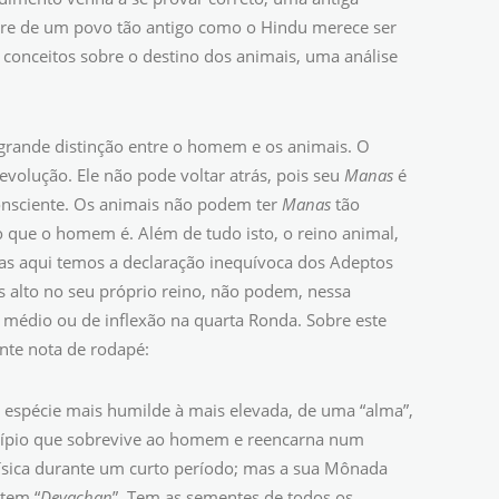
ore de um povo tão antigo como o Hindu merece ser
s conceitos sobre o destino dos animais, uma análise
 grande distinção entre o homem e os animais. O
lução. Ele não pode voltar atrás, pois seu
Manas
é
nsciente. Os animais não podem ter
Manas
tão
 que o homem é. Além de tudo isto, o reino animal,
Mas aqui temos a declaração inequívoca dos Adeptos
 alto no seu próprio reino, não podem, nessa
médio ou de inflexão na quarta Ronda. Sobre este
nte nota de rodapé:
 espécie mais humilde à mais elevada, de uma “alma”,
ncípio que sobrevive ao homem e reencarna num
ísica durante um curto período; mas a sua Mônada
 tem “
Devachan
”. Tem as sementes de todos os