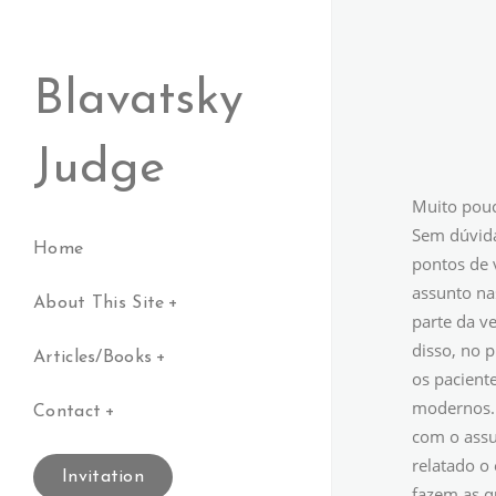
Blavatsky
Judge
Muito pouc
Sem dúvida
Home
pontos de 
assunto na
About This Site
parte da v
disso, no 
Articles/Books
os pacient
modernos. 
Contact
com o assu
relatado o
Invitation
fazem as q