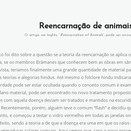
Reencarnação de animai
O artigo em Inglês, “
Reincarnation of Animals
”, pode ser enc
o foi dito sobre a questão se a teoria da reencarnação se apli
, se os membros Brâmanes que conhecem bem as obras em sânscr
vista, teríamos finalmente uma grande quantidade de material pa
s teorias e alegorias hindus. Até mesmo o folclore hindu indicari
erdade pode ser estar ocultada quando o conceito comum é exa
plano material, pode ser encontrado no novo tratamento proposto 
es com aquela doença deviam ser tratados e mantidos na escurid
Recentemente, porém, alguém teve o comum “flash” e decidiu que,
nto, e começou a testar o vidro vermelho em todas as janelas on
 êxito, sendo a teoria a de que a doença era uma em que os raios
ueimaduras solares comuns. Aqui vemos que, caso o novo proced