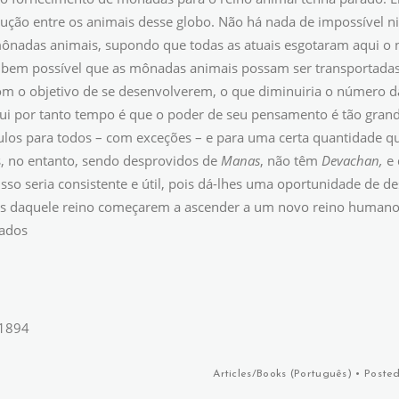
lução entre os animais desse globo. Não há nada de impossível ni
ônadas animais, supondo que todas as atuais esgotaram aqui o n
em possível que as mônadas animais possam ser transportadas 
 o objetivo de se desenvolverem, o que diminuiria o número d
 por tanto tempo é que o poder de seu pensamento é tão grand
ulos para todos – com exceções – e para uma certa quantidade q
, no entanto, sendo desprovidos de
Manas
, não têm
Devachan,
e 
 Isso seria consistente e útil, pois dá-lhes uma oportunidade 
 daquele reino começarem a ascender a um novo reino humano. E
iados
l 1894
Articles/Books (
Português
)
• Posted