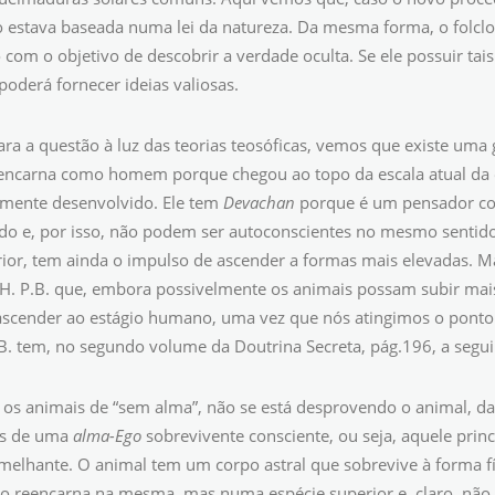
o estava baseada numa lei da natureza. Da mesma forma, o folcl
com o objetivo de descobrir a verdade oculta. Se ele possuir tai
poderá fornecer ideias valiosas.
ra a questão à luz das teorias teosóficas, vemos que existe uma
carna como homem porque chegou ao topo da escala atual da evo
mente desenvolvido. Ele tem
Devachan
porque é um pensador co
do e, por isso, não podem ser autoconscientes no mesmo sentido
rior, tem ainda o impulso de ascender a formas mais elevadas. 
 H. P.B. que, embora possivelmente os animais possam subir mais
ascender ao estágio humano, uma vez que nós atingimos o ponto 
B. tem, no segundo volume da Doutrina Secreta, pág.196, a segui
os animais de “sem alma”, não se está desprovendo o animal, da
s de uma
alma-Ego
sobrevivente consciente, ou seja, aquele pri
lhante. O animal tem um corpo astral que sobrevive à forma f
ão reencarna na mesma, mas numa espécie superior e, claro, não