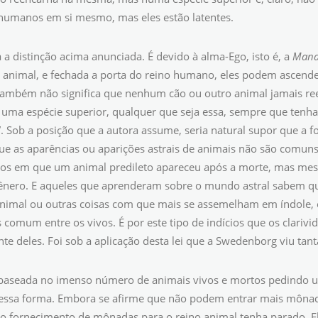
 humanos em si mesmo, mas eles estão latentes.
a a distinção acima anunciada. É devido à alma-Ego, isto é, a
Mana
o animal, e fechada a porta do reino humano, eles podem ascend
também não significa que nenhum cão ou outro animal jamais r
 uma espécie superior, qualquer que seja essa, sempre que tenh
. Sob a posição que a autora assume, seria natural supor que a 
que as aparências ou aparições astrais de animais não são comuns. 
os em que um animal predileto apareceu após a morte, mas mesm
gênero. E aqueles que aprenderam sobre o mundo astral sabem
nimal ou outras coisas com que mais se assemelham em índole, e 
 comum entre os vivos. É por este tipo de indícios que os clari
te deles. Foi sob a aplicação desta lei que a Swedenborg viu tant
baseada no imenso número de animais vivos e mortos pedindo 
essa forma. Embora se afirme que não podem entrar mais mônad
o fornecimento de mônadas para o reino animal tenha parado. 