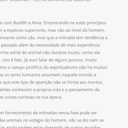
s
com
Buddhi
e
Atma
. Encontrando-se estes princípios
er a espécies superiores, mas não ao nível do homem.
eencarne como cão, mas que a mônada tem tendência a
a passado além da necessidade de mais experiência
forma astral do animal não durasse muito, como ela
Isto é fato. Já ouvi falar de alguns poucos, muito
o o campo prolífico do espiritualismo não há muitos
 que os seres humanos assumem naquele mundo a
que este tipo de aparição não se limita aos mortos,
videntes conhecem a própria vida e o pensamento da
as coisas curiosas na sua época.
um fornecimento de mônadas nessa fase pode ser
as animais no estágio do homem, não se diz nem se
Elas ainda podem estar chegando de outros mundos