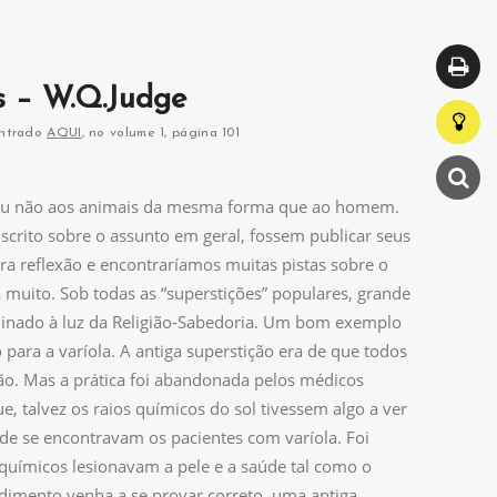
s – W.Q.Judge
ontrado
AQUI
, no volume 1, página 101
ca ou não aos animais da mesma forma que ao homem.
ito sobre o assunto em geral, fossem publicar seus
ra reflexão e encontraríamos muitas pistas sobre o
a muito. Sob todas as “superstições” populares, grande
minado à luz da Religião-Sabedoria. Um bom exemplo
para a varíola. A antiga superstição era de que todos
ão. Mas a prática foi abandonada pelos médicos
 talvez os raios químicos do sol tivessem algo a ver
de se encontravam os pacientes com varíola. Foi
 químicos lesionavam a pele e a saúde tal como o
imento venha a se provar correto, uma antiga