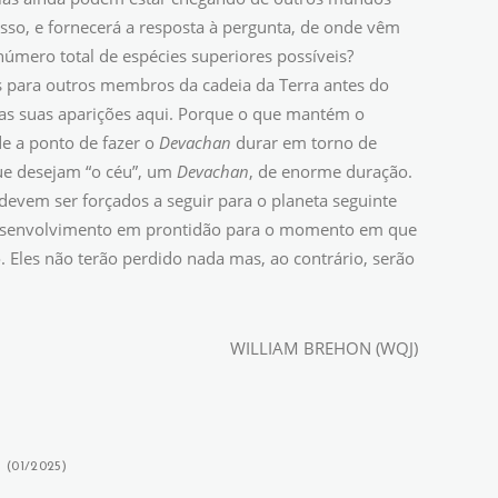
sso, e fornecerá a resposta à pergunta, de onde vêm
úmero total de espécies superiores possíveis?
para outros membros da cadeia da Terra antes do
as suas aparições aqui. Porque o que mantém o
e a ponto de fazer o
Devachan
durar em torno de
ue desejam “o céu”, um
Devachan
, de enorme duração.
devem ser forçados a seguir para o planeta seguinte
de desenvolvimento em prontidão para o momento em que
les não terão perdido nada mas, ao contrário, serão
WILLIAM BREHON (WQJ)
 (01/2025)