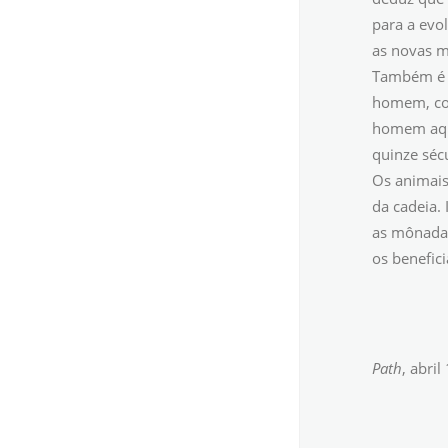
para a evo
as novas m
Também é b
homem, com
homem aqui
quinze séc
Os animais
da cadeia.
as mônadas
os benefic
Path
, abri