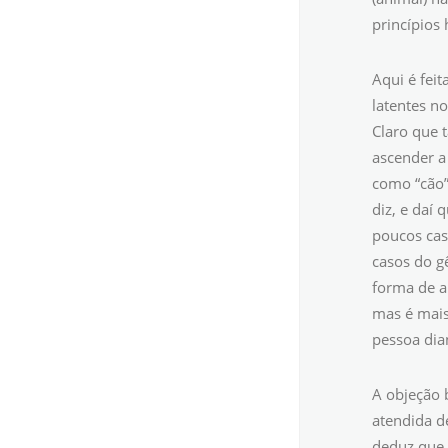
princípios
Aqui é feit
latentes n
Claro que 
ascender a
como “cão”
diz, e daí 
poucos cas
casos do 
forma de a
mas é mais
pessoa dian
A objeção 
atendida d
deduz que 