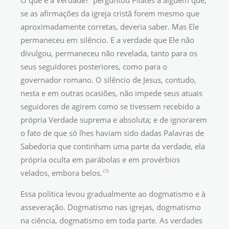
O que é a Verdade?” perguntou Pilates a alguém que,
se as afirmações da igreja cristã forem mesmo que
aproximadamente corretas, deveria saber. Mas Ele
permaneceu em silêncio. E a verdade que Ele não
divulgou, permaneceu não revelada, tanto para os
seus seguidores posteriores, como para o
governador romano. O silêncio de Jesus, contudo,
nesta e em outras ocasiões, não impede seus atuais
seguidores de agirem como se tivessem recebido a
própria Verdade suprema e absoluta; e de ignorarem
o fato de que só lhes haviam sido dadas Palavras de
Sabedoria que continham uma parte da verdade, ela
própria oculta em parábolas e em provérbios
(1)
velados, embora belos.
Essa política levou gradualmente ao dogmatismo e à
asseveração. Dogmatismo nas igrejas, dogmatismo
na ciência, dogmatismo em toda parte. As verdades