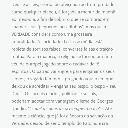
Deus e às leis, sendo tão afeiçoada ao fruto proibido
como qualquer plebeu, é forçada a mentir de manhã
ao meio-dia, a fim de cobrir o que se compraz em
chamar seus “pequenos pecadinhos”, mas que a
VERDADE considera como uma grosseira
imoralidade. A sociedade da classe média está
repleta de sorrisos falsos, conversas falsas e traição
mútua. Para a maioria, a religião se tornou um fino
véu de ouropel jogado sobre o cadáver da fé
espiritual. O patrão vai à igreja para enganar os seus
servos; o vigário faminto – pregando aquilo em que
deixou de acreditar – engana seu bispo, o bispo – seu
Deus. Os jornais diários, políticos e sociais,
poderiam adotar com vantagem o lema de Georges
Dandin, “
Lequel de nous deux trompe-t-on ici
?” – Até
mesmo a ciência, que já foi a âncora da salvação da
Verdade, deixou de ser o templo do Fato
nu e cru
.