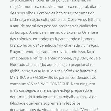
da sociedade moderna, da política moderna, da
religião moderna e da vida moderna em geral, diante
dos seus olhos. Lembre os hábitos e costumes de
cada raça e nação culta sob o sol. Observe os feitos e
a atitude moral das pessoas nos centros civilizados
da Europa, América e mesmo do Extremo Oriente e
das colônias, em todos os lugares onde o homem
branco levou os “benefícios” da chamada civilização.
E agora, tendo passado em revista tudo isso, faça
uma pausa e reflita, e então nomeie,
se puder
, aquele
Eldorado abençoado, aquele lugar excepcional no
globo,
onde a
VERDADE
é a convidada de honra
, e a
MENTIRA e a FALSIDADE, os párias condenados ao
ostracismo? Você NÃO CONSEGUE. Nem ninguém
mais consegue, a menos que esteja preparado e
determinado a adicionar a sua migalha à massa de
falsidade que reina suprema em todos os
departamentos da vida nacional e social. “Verdade!”