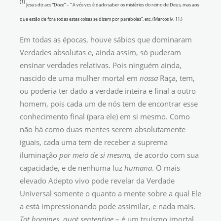
(1)
Jesus diz aos “Doze” – ” A vós vos é dado saber os mistérios do reino de Deus, mas aos
que estão de fora todas estas coisas se dizem por parábolas”, etc. (Marcos iv. 11.)
Em todas as épocas, houve sábios que dominaram
Verdades absolutas e, ainda assim, só puderam
ensinar verdades relativas. Pois ninguém ainda,
nascido de uma mulher mortal em
nossa
Raça, tem,
ou poderia ter dado a verdade inteira e final a outro
homem, pois cada um de nós tem de encontrar esse
conhecimento final (para ele) em si mesmo. Como
não há como duas mentes serem absolutamente
iguais, cada uma tem de receber a suprema
iluminação
por meio de si mesma,
de acordo com sua
capacidade, e de nenhuma luz
humana
. O mais
elevado Adepto vivo pode revelar da Verdade
Universal somente o quanto a mente sobre a qual Ele
a está impressionando pode assimilar, e nada mais.
Tot homines, quot sententiae
– é um truísmo imortal.