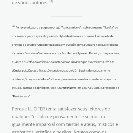
(2)
de vários autores.
_________________
(2)
Por exemplo, para o pequeno artigo “Autocentrismo” – sobre a mesma “filosofia”, ou
novamente, para o ápice da pirâmide Hylo-Idealista neste número. É uma carta de
protesto do erudito fundador da Escola em questão, contra um
erro
nosso. Ele reclama
de termos “associado” seu nome aos dos Srs. Herbert Spencer, Darwin, Huxley e outros,
quanto à questão do ateísmo e do materialismo, uma vez que as referidas luzes nas
ciências psicológicas e físicas são consideradas pelo Dr. Lewins demasiadamente
cintilantes, “comprometedoras” e fracas para merecerem a honrosa denominação de
ateus ou mesmo de agnósticos. Vide
“Correspondence”
em Coluna Dupla, e a resposta de
“The Adversary”.
Porque LUCIFER tenta satisfazer seus leitores de
qualquer “escola de pensamento” e se mostra
igualmente imparcial com teístas e ateus, místicos e
agnósticos, cristãos e pagãos. Artigos como os