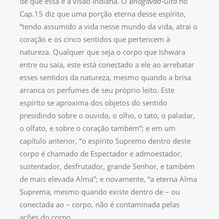
de que essa é a visão Indiana. O
Bhagavad-Gita
no
Cap.15 diz que uma porção eterna desse espírito,
“tendo assumido a vida nesse mundo da vida, atrai o
coração e os cinco sentidos que pertencem à
natureza. Qualquer que seja o corpo que Ishwara
entre ou saia, este está conectado a ele ao arrebatar
esses sentidos da natureza, mesmo quando a brisa
arranca os perfumes de seu próprio leito. Este
espírito se aproxima dos objetos do sentido
presidindo sobre o ouvido, o olho, o tato, o paladar,
o olfato, e sobre o coração também”; e em um
capítulo anterior, “o espírito Supremo dentro deste
corpo é chamado de Espectador e admoestador,
sustentador, desfrutador, grande Senhor, e também
de mais elevada Alma”; e novamente, “a eterna Alma
Suprema, mesmo quando existe dentro de – ou
conectada ao – corpo, não é contaminada pelas
ações do corpo.