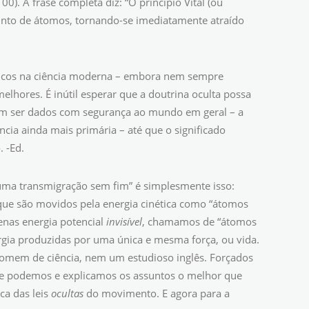
00). A frase completa diz: “O princípio Vital (ou
junto de átomos, tornando-se imediatamente atraído
nicos na ciência moderna – embora nem sempre
elhores. É inútil esperar que a doutrina oculta possa
m ser dados com segurança ao mundo em geral – a
ncia ainda mais primária – até que o significado
 -Ed.
uma transmigração sem fim” é simplesmente isso:
ue são movidos pela energia cinética como “átomos
enas energia potencial
invisível
, chamamos de “átomos
ia produzidas por uma única e mesma força, ou vida.
omem de ciência, nem um estudioso inglês. Forçados
ue podemos e explicamos os assuntos o melhor que
ca das leis
ocultas
do movimento. E agora para a