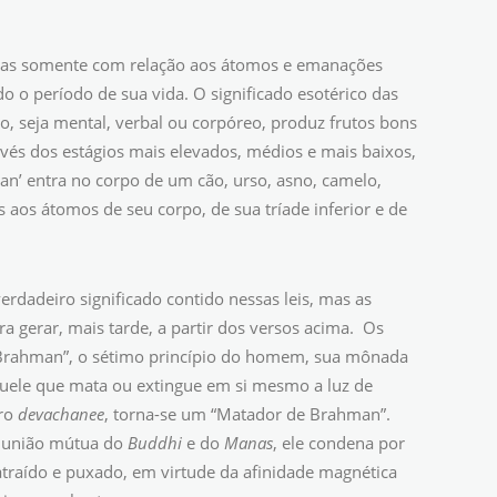
 mas somente com relação aos átomos e emanações
o período de sua vida. O significado esotérico das
ato, seja mental, verbal ou corpóreo, produz frutos bons
vés dos estágios mais elevados, médios e mais baixos,
n’ entra no corpo de um cão, urso, asno, camelo,
s aos átomos de seu corpo, de sua tríade inferior e de
rdadeiro significado contido nessas leis, mas as
ra gerar, mais tarde, a partir dos versos acima. Os
“Brahman”, o sétimo princípio do homem, sua mônada
quele que mata ou extingue em si mesmo a luz de
uro
devachanee
, torna-se um “Matador de Brahman”.
 a união mútua do
Buddhi
e do
Manas
, ele condena por
 atraído e puxado, em virtude da afinidade magnética