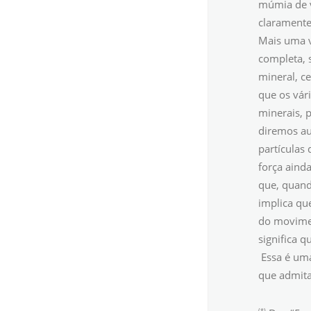
múmia de v
claramente
Mais uma v
completa, 
mineral, ce
que os vár
minerais, p
diremos au
partículas
força aind
que, quand
implica qu
do movimen
significa q
Essa é uma
que admita
(*)