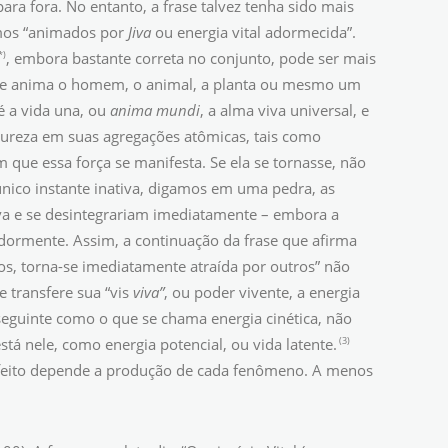
ra fora. No entanto, a frase talvez tenha sido mais
omos “animados por
Jiva
ou energia vital adormecida”.
*)
, embora bastante correta no conjunto, pode ser mais
 que anima o homem, o animal, a planta ou mesmo um
 é a vida una, ou
anima mundi
, a alma viva universal, e
tureza em suas agregações atômicas, tais como
m que essa força se manifesta. Se ela se tornasse, não
único instante inativa, digamos em uma pedra, as
va e se desintegrariam imediatamente – embora a
dormente. Assim, a continuação da frase que afirma
os, torna-se imediatamente atraída por outros” não
 transfere sua “vis
viva”
, ou poder vivente, a energia
eguinte como o que se chama energia cinética, não
(3)
stá nele, como energia potencial, ou vida latente.
rfeito depende a produção de cada fenômeno. A menos