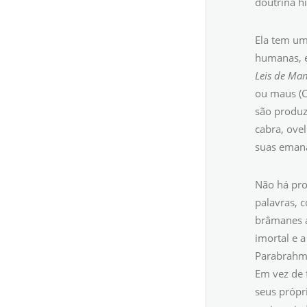
doutrina h
Ela tem um
humanas, e
Leis de Ma
ou maus (C
são produz
cabra, ovel
suas emana
Não há pro
palavras, c
brâmanes a
imortal e 
Parabrahm,
Em vez de 
seus própr