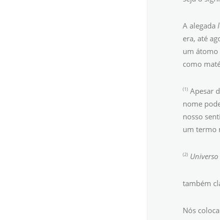
A alegada
l
era, até a
um átomo in
como matér
(1)
Apesar de
nome pode 
nosso sent
um termo m
(2)
Universo 
também cla
Nós coloca