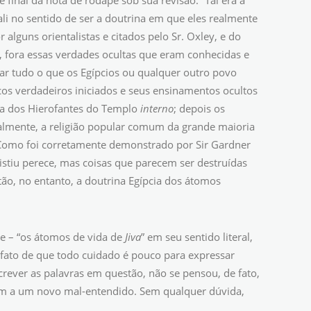
inal da nota de rodapé sob sua revisão. “Tal era a
ali no sentido de ser a doutrina em que eles realmente
alguns orientalistas e citados pelo Sr. Oxley, e do
, fora essas verdades ocultas que eram conhecidas e
tar tudo o que os Egípcios ou qualquer outro povo
cos verdadeiros iniciados e seus ensinamentos ocultos
na dos Hierofantes do Templo
interno
; depois os
nalmente, a religião popular comum da grande maioria
 Como foi corretamente demonstrado por Sir Gardner
istiu perece, mas coisas que parecem ser destruídas
o, no entanto, a doutrina Egípcia dos átomos
se – “os átomos de vida de
Jiva
” em seu sentido literal,
ato de que todo cuidado é pouco para expressar
rever as palavras em questão, não se pensou, de fato,
gem a um novo mal-entendido. Sem qualquer dúvida,