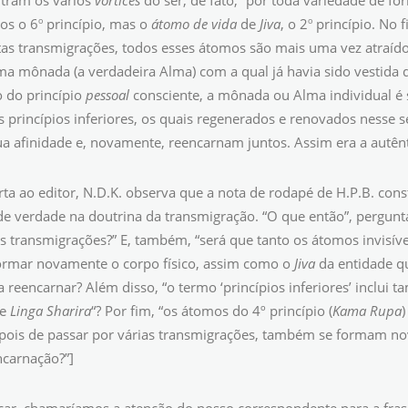
tram os vários
vórtices
do ser, de fato, “por toda variedade de fo
o
o
os o 6
princípio, mas o
átomo de vida
de
Jiva
, o 2
princípio. No f
itas transmigrações, todos esses átomos são mais uma vez atraí
a mônada (a verdadeira Alma) com a qual já havia sido vestida d
o do princípio
pessoal
consciente, a mônada ou Alma individual 
 princípios inferiores, os quais regenerados e renovados nesse 
ua afinidade e, novamente, reencarnam juntos. Assim era a autênti
rta ao editor, N.D.K. observa que a nota de rodapé de H.P.B. cons
e verdade na doutrina da transmigração. “O que então”, pergunta 
tas transmigrações?” E, também, “será que tanto os átomos invisív
ormar novamente o corpo físico, assim como o
Jiva
da entidade qu
a reencarnar? Além disso, “o termo ‘princípios inferiores’ inclui
e
Linga Sharira
“? Por fim, “os átomos do 4º princípio (
Kama Rupa
)
epois de passar por várias transmigrações, também se formam nova
carnação?”]