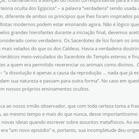
ar, chamaríamos a atenção do nosso correspondente para a frase f
teoria oculta dos Egípcios” – a palavra “verdadeira” sendo usada 
, diferente de ambos os princípios que lhes foram inspirados por 
ltistas modernos podem estar ensinando agora. Não é lógico que
pelos grandes hierofantes durante a iniciação final, devemos acei
considerado como verdadeiro. Os Sacerdotes de Ísis foram os úni
 mais velados do que os dos Caldeus. Havia a verdadeira doutri
 hieráticos meio-veiculados do Sacerdote do Templo
externo
; e fi
tes a quem era permitido reverenciar os animais como divinos.
 – “a dissolução é apenas a causa da reprodução … nada que já ex
am sua natureza e passam para outra forma”. No caso em questã
om nossos próprios ensinamentos ocultos.
ítica ao nosso irmão observador, que com toda certeza toma a fra
, ao mesmo tempo e mais do que nunca, desse importantíssimo f
 novas ideias quando escrever sobre assuntos metafísicos. Ao esc
a era “um novo episódio” e, portanto, sua incompletude deu ori