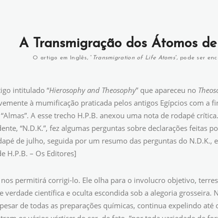
A Transmigração dos Átomos de 
O artigo em Inglês, “
Transmigration of Life Atoms
”, pode ser en
go intitulado “
Hierosophy and Theosophy
” que apareceu no
Theos
evemente à mumificação praticada pelos antigos Egípcios com a fi
 “Almas”. A esse trecho H.P.B. anexou uma nota de rodapé crítica
ente, “N.D.K.”, fez algumas perguntas sobre declarações feitas p
dapé de julho, seguida por um resumo das perguntas do N.D.K., e 
e H.P.B. – Os Editores]
nos permitirá corrigi-lo. Ele olha para o involucro objetivo, ter
 verdade científica e oculta escondida sob a alegoria grosseira
pesar de todas as preparações químicas, continua expelindo até o