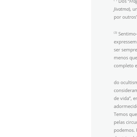
Dos “
Fra
Jivatma
), 
por outros”
(3)
Sentimo-
expressem 
ser sempre
menos que 
completo e
do ocultis
consideram
de vida”, 
adormecido
Temos que 
pelas circ
podemos. I