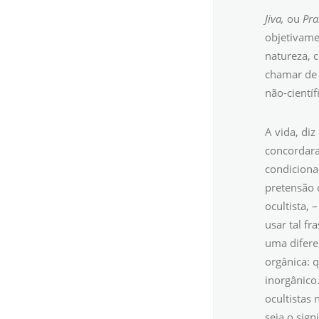
Jiva,
ou
Pra
objetivame
natureza, 
chamar d
não-cientí
A vida, diz
concordara
condiciona
pretensão 
ocultista, 
usar tal f
uma difere
orgânica: 
inorgânico.
ocultistas
seja o sign