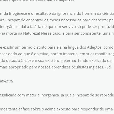
ei
da Biogênese é o resultado da ignorância do homem da ciência
gora, incapaz de encontrar os meios necessários para despertar p
orgânico: daí a falácia de que um ser vivo só pode ser produzido 
ia morta na Natureza! Nesse caso, e para ser consistente, uma 
 existir um termo distinto para ela na língua dos Adeptos, como
ser dado ao que é objetivo, porém imaterial em suas manifestaçõ
ido de
substância
) em sua existência eterna? Tendo explicado da 
ais apropriado para nossos aprendizes ocultistas ingleses. -Ed.
Invisível
ssificada com matéria inorgânica, já que é incapaz de se reproduz
mos tanta ênfase sobre o acima exposto para responder de uma v