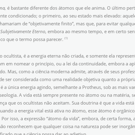
na,
é bastante diferente dos átomos que ele anima. O último pert
nte condicionado; o primeiro, ao seu estado mais elevado: aquele
chamariam de “objetivamente finito”, mas que, para evitar qualqu
e
Subjetivamente Eterno
, embora ao mesmo tempo, e em certo senti
(1)
fico que o termo possa parecer.
 o ocultista, é a energia eterna não criada, e somente ela represent
m em nomear o princípio, ou a lei da continuidade, embora a 
do. Mas, como a ciência moderna admite, através de seus profess
de ser considerada como uma realidade objetiva quanto a própri
– é a única energia agindo, semelhante a Protheus, sob as mais va
raseologia. A vida está sempre presente no átomo ou na matéria, s
nça que os ocultistas não aceitam. Sua doutrina é que a vida est
quando a energia vital está ativa no átomo, esse átomo é orgâni
 Por isso, a expressão “átomo da vida”, embora, de certa forma, apt
 não reconhecem que qualquer coisa na natureza pode ser inorgâ
ificado que a ciência possa dar ao adjetivo.