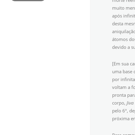
morte reen
muito men
após infin
desta mesm
aniquilaçã
átomos dos
devido a s
[Em sua ca
uma base d
por infini
voltam a f
pronta par
corpo,
Jiva
pelo 6º, d
próxima en