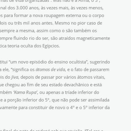
rmas de vida organizadas”. Mas não é a Alma, o 5
,
inal dos 3.000 anos, às vezes mais, às vezes menos,
dos para formar a nova roupagem externa ou o corpo
ois ou três mil anos antes. Mesmo no pior caso de
é sempre a mesma, assim como o são também os
sempre fluindo rio do ser, são atraídos magneticamente
ca teoria oculta dos Egípcios.
titui “um novo episódio do ensino ocultista”, sugerindo
ele, “significa os
átomos de vida
, e o fato de passarem
eis do
Jiva
, depois de passar por vários átomos vitais,
e chegou ao fim de seu estado devachânico e está
 também
‘Kama Rupa’
, ou apenas a tríade inferior do
 e a porção inferior do 5º, que não pode ser assimilada
mente para constituir de novo o 4º e o 5º inferior da