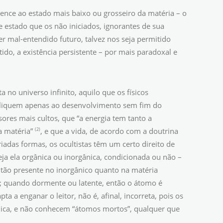
ence ao estado mais baixo ou grosseiro da matéria – o
 estado que os não iniciados, ignorantes de sua
er mal-entendido futuro, talvez nos seja permitido
do, a existência persistente – por mais paradoxal e
a no universo infinito, aquilo que os físicos
apliquem apenas ao desenvolvimento sem fim do
ores mais cultos, que “a energia tem tanto a
(2)
a matéria”
, e que a vida, de acordo com a doutrina
riadas formas, os ocultistas têm um certo direito de
eja ela orgânica ou inorgânica, condicionada ou não –
á tão presente no inorgânico quanto na matéria
co; quando dormente ou latente, então o átomo é
a a enganar o leitor, não é, afinal, incorreta, pois os
nica, e não conhecem “átomos mortos”, qualquer que