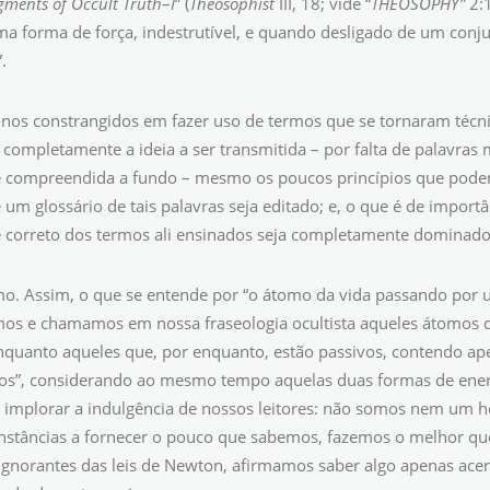
gments of Occult Truth
–
I
” (
Theosophist
III, 18; vide “
THEOSOPHY”
2:1
uma forma de força, indestrutível, e quando desligado de um con
.
nos constrangidos em fazer uso de termos que se tornaram téc
completamente a ideia a ser transmitida – por falta de palavras m
 compreendida a fundo – mesmo os poucos princípios que pode
um glossário de tais palavras seja editado; e, o que é de importâ
 correto dos termos ali ensinados seja completamente dominado.
mo. Assim, o que se entende por “o átomo da vida passando por 
os e chamamos em nossa fraseologia ocultista aqueles átomos q
enquanto aqueles que, por enquanto, estão passivos, contendo ap
s”, considerando ao mesmo tempo aquelas duas formas de energ
implorar a indulgência de nossos leitores: não somos nem um h
unstâncias a fornecer o pouco que sabemos, fazemos o melhor q
gnorantes das leis de Newton, afirmamos saber algo apenas acer