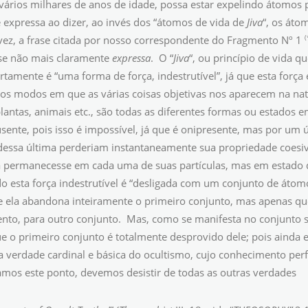
ários milhares de anos de idade, possa estar expelindo átomos pa
 expressa ao dizer, ao invés dos “átomos de vida de
Jiva
“, os át
(
ez, a frase citada por nosso correspondente do Fragmento Nº 1
se não mais claramente
expressa
. O “
Jiva
“, ou princípio de vida
rtamente é “uma forma de força, indestrutível”, já que esta força
ios modos em que as várias coisas objetivas nos aparecem na na
lantas, animais etc., são todas as diferentes formas ou estados e
sente, pois isso é impossível, já que é onipresente, mas por um 
 dessa última perderiam instantaneamente sua propriedade coesi
a permanecesse em cada uma de suas partículas, mas em estado 
o esta força indestrutível é “desligada com um conjunto de átom
e ela abandona inteiramente o primeiro conjunto, mas apenas que
to, para outro conjunto. Mas, como se manifesta no conjunto s
ue o primeiro conjunto é totalmente desprovido dele; pois ainda e
 verdade cardinal e básica do ocultismo, cujo conhecimento pe
mos este ponto, devemos desistir de todas as outras verdades