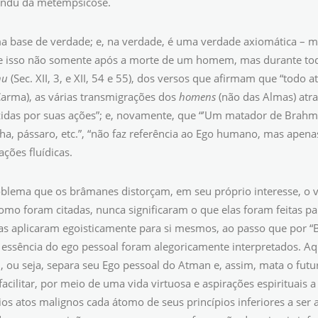
indu da metempsicose.
a base de verdade; e, na verdade, é uma verdade axiomática –
 isso não somente após a morte de um homem, mas durante todo 
nu
(Sec. XII, 3, e XII, 54 e 55), dos versos que afirmam que “todo 
arma), as várias transmigrações dos
homens
(não das Almas) atra
idas por suas ações”; e, novamente, que “’Um matador de Brahma
ha, pássaro, etc.”, “não faz referência ao Ego humano, mas apena
ções fluídicas.
blema que os brâmanes distorçam, em seu próprio interesse, o ve
omo foram citadas, nunca significaram o que elas foram feitas pa
s aplicaram egoisticamente para si mesmos, ao passo que por 
a essência do ego pessoal foram alegoricamente interpretados. A
 ou seja, separa seu Ego pessoal do Atman e, assim, mata o fut
facilitar, por meio de uma vida virtuosa e aspirações espirituais
ios atos malignos cada átomo de seus princípios inferiores a ser