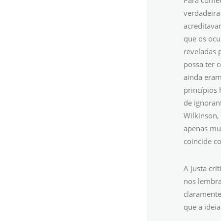
Para começ
verdadeira 
acreditavam
que os ocu
reveladas 
possa ter 
ainda eram
princípios
de ignoran
Wilkinson,
apenas mud
coincide c
A justa cr
nos lembra
claramente
que a idei