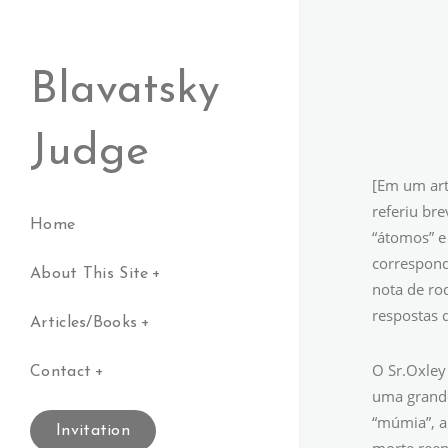
Blavatsky
Judge
[Em um arti
referiu br
Home
“átomos” e
correspond
About This Site
nota de ro
respostas d
Articles/Books
O Sr.Oxley 
Contact
uma grande
“múmia”, a
Invitation