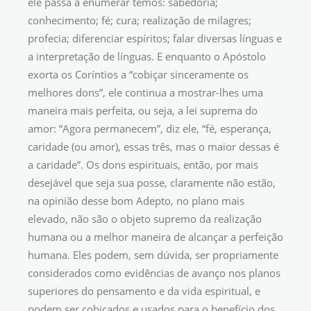
ele passa a enumerar temos: sabedoria;
conhecimento; fé; cura; realização de milagres;
profecia; diferenciar espíritos; falar diversas línguas e
a interpretação de línguas. E enquanto o Apóstolo
exorta os Coríntios a “cobiçar sinceramente os
melhores dons”, ele continua a mostrar-lhes uma
maneira mais perfeita, ou seja, a lei suprema do
amor: “Agora permanecem”, diz ele, “fé, esperança,
caridade (ou amor), essas três, mas o maior dessas é
a caridade”. Os dons espirituais, então, por mais
desejável que seja sua posse, claramente não estão,
na opinião desse bom Adepto, no plano mais
elevado, não são o objeto supremo da realização
humana ou a melhor maneira de alcançar a perfeição
humana. Eles podem, sem dúvida, ser propriamente
considerados como evidências de avanço nos planos
superiores do pensamento e da vida espiritual, e
podem ser cobiçados e usados para o benefício dos