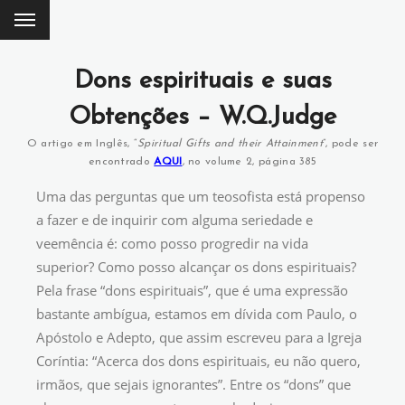
Dons espirituais e suas
Obtenções – W.Q.Judge
O artigo em Inglês, “
Spiritual Gifts and their Attainment
”, pode ser
encontrado
AQUI
, no volume 2, página 385
Uma das perguntas que um teosofista está propenso
a fazer e de inquirir com alguma seriedade e
veemência é: como posso progredir na vida
superior? Como posso alcançar os dons espirituais?
Pela frase “dons espirituais”, que é uma expressão
bastante ambígua, estamos em dívida com Paulo, o
Apóstolo e Adepto, que assim escreveu para a Igreja
Coríntia: “Acerca dos dons espirituais, eu não quero,
irmãos, que sejais ignorantes”. Entre os “dons” que