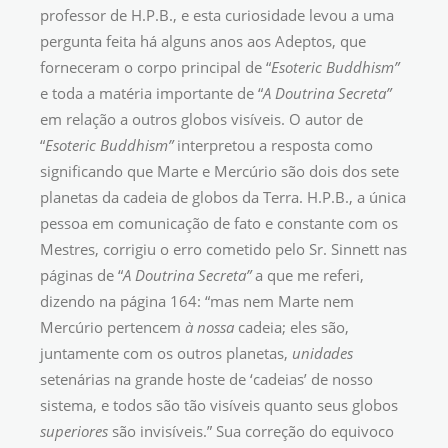
professor de H.P.B., e esta curiosidade levou a uma
pergunta feita há alguns anos aos Adeptos, que
forneceram o corpo principal de “
Esoteric Buddhism”
e toda a matéria importante de “
A
Doutrina Secreta”
em relação a outros globos visíveis. O autor de
“
Esoteric Buddhism”
interpretou a resposta como
significando que Marte e Mercúrio são dois dos sete
planetas da cadeia de globos da Terra. H.P.B., a única
pessoa em comunicação de fato e constante com os
Mestres, corrigiu o erro cometido pelo Sr. Sinnett nas
páginas de “
A
Doutrina Secreta”
a que me referi,
dizendo na página 164: “mas nem Marte nem
Mercúrio pertencem
à nossa
cadeia; eles são,
juntamente com os outros planetas,
unidades
setenárias na grande hoste de ‘cadeias’ de nosso
sistema, e todos são tão visíveis quanto seus globos
superiores
são invisíveis.” Sua correção do equivoco