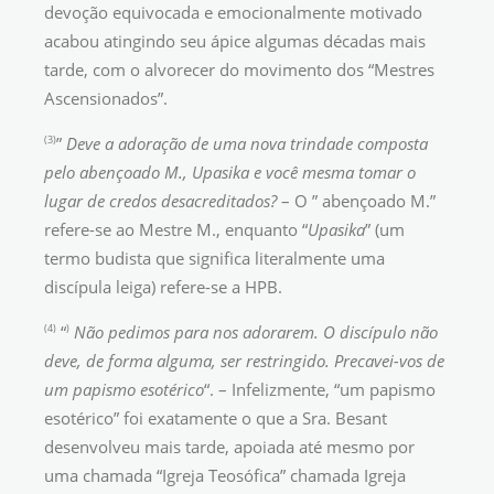
devoção equivocada e emocionalmente motivado
acabou atingindo seu ápice algumas décadas mais
tarde, com o alvorecer do movimento dos “Mestres
Ascensionados”.
(3)
”
Deve a adoração de uma nova trindade composta
pelo abençoado M., Upasika e você mesma tomar o
lugar de credos desacreditados?
– O ” abençoado M.”
refere-se ao Mestre M., enquanto “
Upasika
” (um
termo budista que significa literalmente uma
discípula leiga) refere-se a HPB.
(4)
)
“
Não pedimos para nos adorarem. O discípulo não
deve, de forma alguma, ser restringido. Precavei-vos de
um papismo esotérico
“. – Infelizmente, “um papismo
esotérico” foi exatamente o que a Sra. Besant
desenvolveu mais tarde, apoiada até mesmo por
uma chamada “Igreja Teosófica” chamada Igreja