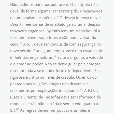
Não pedimos para nos adorarem. O discípulo não
deve, de forma alguma, ser restringido. Precavei-vos
(4)
de um papismo esotérico.
O desejo intenso de ver
Upasika
reencarnar de imediato gerou uma ideação
mayavica enganosa.
Upasika
tem um trabalho útil a
fazer em planos superiores e não pode voltar tão
(5)
cedo.
A S.T. deve ser conduzida com segurança no
novo século. Por algum tempo, você tem estado sob
(6)
influências enganadoras.
Evite o orgulho, a vaidade
e o amor ao poder. Não se deixe guiar pela emoção,
mas aprenda a se manter forte e independente. Seja
rigorosa e crítica ao invés de crédula. Os erros do
passado nas religiões antigas não devem ser
(7)
encobertos por explicações imaginárias.
A E.O.T.
[Escola Oriental de Teosofia] deve ser reformada de
modo a ser tão não-sectária e sem credo quanto a
(8)
S.T.
As regras devem ser poucas e simples e