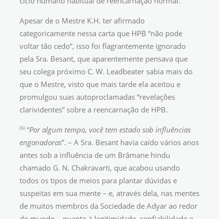
ciclo humano habitual de reencarnação normal.
Apesar de o Mestre K.H. ter afirmado
categoricamente nessa carta que HPB “não pode
voltar tão cedo”, isso foi flagrantemente ignorado
pela Sra. Besant, que aparentemente pensava que
seu colega próximo C. W. Leadbeater sabia mais do
que o Mestre, visto que mais tarde ela aceitou e
promulgou suas autoproclamadas “revelações
clarividentes” sobre a reencarnação de HPB.
(6)
“
Por algum tempo, você tem estado sob influências
enganadoras
”. – A Sra. Besant havia caído vários anos
antes sob a influência de um Brâmane hindu
chamado G. N. Chakravarti, que acabou usando
todos os tipos de meios para plantar dúvidas e
suspeitas em sua mente – e, através dela, nas mentes
de muitos membros da Sociedade de Adyar ao redor
do mundo – quanto à legitimidade, confiabilidade e