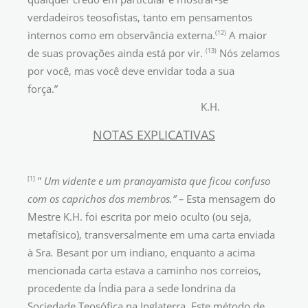
verdadeiros teosofistas, tanto em pensamentos
(12)
internos como em observância externa.
A maior
(13)
de suas provações ainda está por vir.
Nós zelamos
por você, mas você deve envidar toda a sua
força.”
K.H.
NOTAS EXPLICATIVAS
[1]
”
Um vidente e um pranayamista que ficou confuso
com os caprichos dos membros.” –
Esta mensagem do
Mestre K.H. foi escrita por meio oculto (ou seja,
metafísico), transversalmente em uma carta enviada
à Sra
.
Besant por um indiano, enquanto a acima
mencionada carta estava a caminho nos correios,
procedente da Índia para a sede londrina da
Sociedade Teosófica na Inglaterra. Este método de