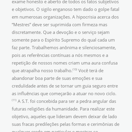
exame honesto e aberto de todos os fatos subjetivos
e objetivos. O sigilo enganoso tem dado o golpe fatal
em numerosas organizações. A hipocrisia acerca dos
“Mestres” deve ser suprimida com firmeza mas
discretamente. Que a devoção e o serviço sejam
somente para o Espírito Supremo do qual cada um
faz parte. Trabalhemos anônima e silenciosamente,
pois as referências contínuas a nós mesmos e a
repetição de nossos nomes criam uma aura confusa
(10)
que atrapalha nosso trabalho.
Você terá de
abandonar boa parte de suas emoções e sua
credulidade antes de se tornar um guia seguro entre
as influências que começarão a atuar no novo ciclo.
(11)
A S.T. foi concebida para ser a pedra angular das
futuras religiões da humanidade. Para realizar este
objetivo, aqueles que lideram devem deixar de lado
suas fracas predileções pelas formas e cerimônias de
qualquer credo em particular e mostrar-se