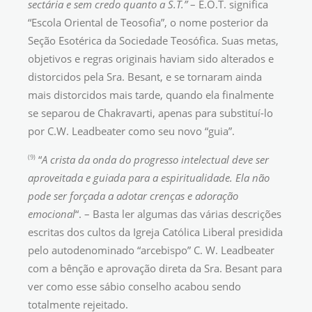
sectária e sem credo quanto a S.T.”
– E.O.T. significa
“Escola Oriental de Teosofia”, o nome posterior da
Seção Esotérica da Sociedade Teosófica. Suas metas,
objetivos e regras originais haviam sido alterados e
distorcidos pela Sra. Besant, e se tornaram ainda
mais distorcidos mais tarde, quando ela finalmente
se separou de Chakravarti, apenas para substituí-lo
por C.W. Leadbeater como seu novo “guia”.
(9)
“
A crista da onda do progresso
intelectual deve ser
aproveitada e guiada para a espiritualidade.
Ela não
pode ser forçada a adotar crenças e adoração
emocional
“. – Basta ler algumas das várias descrições
escritas dos cultos da Igreja Católica Liberal presidida
pelo autodenominado “arcebispo” C. W. Leadbeater
com a bênção e aprovação direta da Sra. Besant para
ver como esse sábio conselho acabou sendo
totalmente rejeitado.