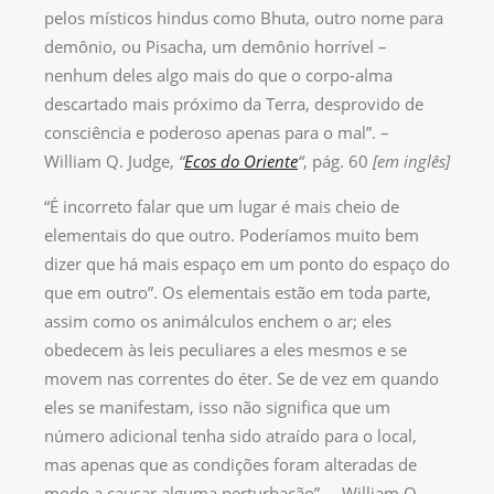
pelos místicos hindus como Bhuta, outro nome para
demônio, ou Pisacha, um demônio horrível –
nenhum deles algo mais do que o corpo-alma
descartado mais próximo da Terra, desprovido de
consciência e poderoso apenas para o mal”. –
William Q. Judge,
“
Ecos do Oriente
“
, pág. 60
[em inglês]
“É incorreto falar que um lugar é mais cheio de
elementais do que outro. Poderíamos muito bem
dizer que há mais espaço em um ponto do espaço do
que em outro”. Os elementais estão em toda parte,
assim como os animálculos enchem o ar; eles
obedecem às leis peculiares a eles mesmos e se
movem nas correntes do éter. Se de vez em quando
eles se manifestam, isso não significa que um
número adicional tenha sido atraído para o local,
mas apenas que as condições foram alteradas de
modo a causar alguma perturbação”. – William Q.