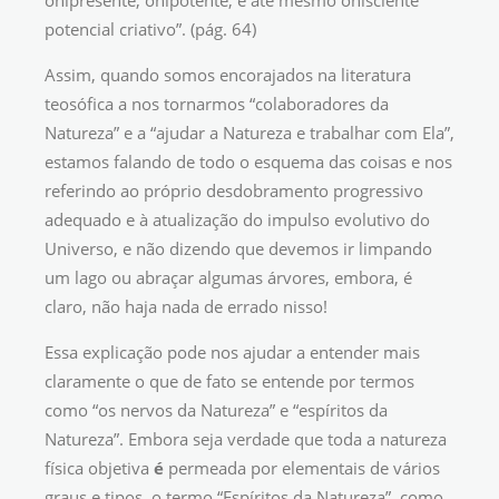
onipresente, onipotente, e até mesmo onisciente
potencial criativo”. (pág. 64)
Assim, quando somos encorajados na literatura
teosófica a nos tornarmos “colaboradores da
Natureza” e a “ajudar a Natureza e trabalhar com Ela”,
estamos falando de todo o esquema das coisas e nos
referindo ao próprio desdobramento progressivo
adequado e à atualização do impulso evolutivo do
Universo, e não dizendo que devemos ir limpando
um lago ou abraçar algumas árvores, embora, é
claro, não haja nada de errado nisso!
Essa explicação pode nos ajudar a entender mais
claramente o que de fato se entende por termos
como “os nervos da Natureza” e “espíritos da
Natureza”. Embora seja verdade que toda a natureza
física objetiva
é
permeada por elementais de vários
graus e tipos, o termo “Espíritos da Natureza”, como