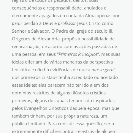
registro de todos os pecados, delitos, suas
consequências e responsabilidade, anulados e
eternamente apagados da conta da Alma apenas por
pedir
perdão a Deus e
professar
Jesus Cristo como
Senhor e Salvador. O Padre da Igreja do século III,
Orígenes de Alexandria, propôs a possibilidade de
reencarnação, de acordo com as ações passadas de
uma pessoa, em seus “
Primeiros Princípios
”, mas suas
ideias diferiam de várias maneiras da perspectiva
teosófica e não há evidências de que a
massa geral
dos primeiros cristãos tenha acreditado ou aceitado
essas ideias; elas parecem não ter ido além dos
domínios restritos de alguns filósofos cristãos
primevos, alguns dos quais teriam sido inspirados
pelos Evangelhos Gnósticos daquela época, mas que
também tinham, por sua própria natureza, um
público limitado. Para concluir essa questão, seria
extremamente difícil encontrar registros de alguém