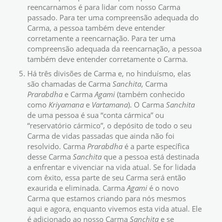
reencarnamos é para lidar com nosso Carma
passado. Para ter uma compreensão adequada do
Carma, a pessoa também deve entender
corretamente a reencarnação. Para ter uma
compreensão adequada da reencarnação, a pessoa
também deve entender corretamente o Carma.
Há três divisões de Carma e, no hinduísmo, elas
são chamadas de Carma
Sanchita
, Carma
Prarabdha
e Carma
Agami
(também conhecido
como
Kriyamana
e
Vartamana
). O Carma
Sanchita
de uma pessoa é sua “conta cármica” ou
“reservatório cármico”, o depósito de todo o seu
Carma de vidas passadas que ainda não foi
resolvido. Carma
Prarabdha
é a parte específica
desse Carma
Sanchita
que a pessoa está destinada
a enfrentar e vivenciar na vida atual. Se for lidada
com êxito, essa parte de seu Carma será então
exaurida e eliminada. Carma
Agami
é o novo
Carma que estamos criando para nós mesmos
aqui e agora, enquanto vivemos esta vida atual. Ele
é adicionado ao nosso Carma
Sanchita
e se