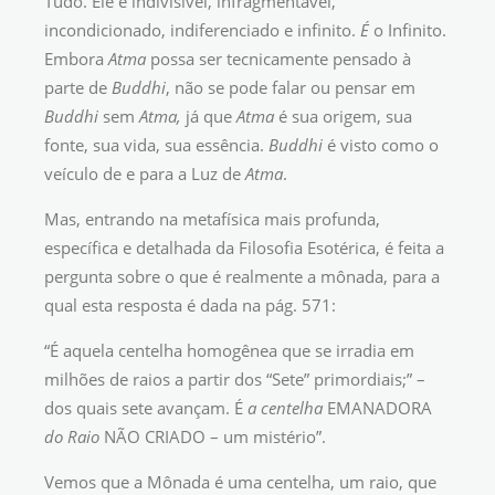
Tudo. Ele é indivisível, infragmentável,
incondicionado, indiferenciado e infinito.
É
o Infinito.
Embora
Atma
possa ser tecnicamente pensado à
parte de
Buddhi
, não se pode falar ou pensar em
Buddhi
sem
Atma,
já que
Atma
é sua origem, sua
fonte, sua vida, sua essência.
Buddhi
é visto como o
veículo de e para a Luz de
Atma
.
Mas, entrando na metafísica mais profunda,
específica e detalhada da Filosofia Esotérica, é feita a
pergunta sobre o que é realmente a mônada, para a
qual esta resposta é dada na pág. 571:
“É aquela centelha homogênea que se irradia em
milhões de raios a partir dos “Sete” primordiais;” –
dos quais sete avançam. É
a centelha
EMANADORA
do Raio
NÃO CRIADO – um mistério”.
Vemos que a Mônada é uma centelha, um raio, que