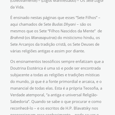
(coletivamente) – (
Logos
Manifestado) – Os Sete
Logoi
da Vida.
É ensinado nestas páginas que esses “Sete Filhos” –
aqui chamados de Sete
Budas Dhyani
– são os
mesmos que os Sete “Filhos Nascidos da Mente” de
Brahmā
(os
Manasaputras
) do misticismo hindu, os
Sete Arcanjos da tradição cristã, os Sete Deuses de
várias religiões antigas e assim por diante.
Os ensinamentos teosóficos sempre enfatizam que a
Doutrina Esotérica é uma só e pode ser encontrada
subjacente a todas as religiões e tradições místicas
do mundo, já que é a fonte primordial e arcaica, e o
manancial de todas elas. Esta é a própria Teosofia, a
Verdade atemporal, “a antiga e universal Religião-
Sabedoria”. Quando se sabe o que procurar e como
reconhecê-lo – e os escritos de H.P. Blavatsky nos
proporcionam esse conhecimento – pode-se ver o