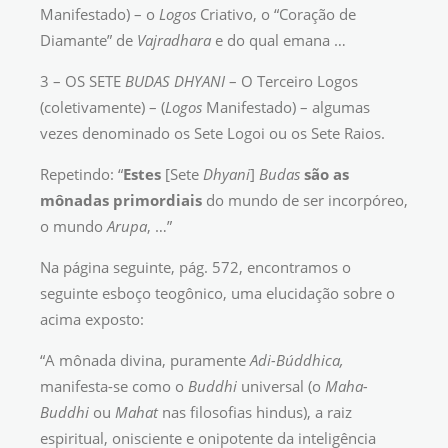
Manifestado) – o
Logos
Criativo, o “Coração de
Diamante” de
Vajradhara
e do qual emana …
3 – OS SETE
BUDAS DHYANI
– O Terceiro Logos
(coletivamente) – (
Logos
Manifestado) – algumas
vezes denominado os Sete Logoi ou os Sete Raios.
Repetindo: “
Estes
[Sete
Dhyani
]
Budas
são as
mônadas primordiais
do mundo de ser incorpóreo,
o mundo
Arupa
, …”
Na página seguinte, pág. 572, encontramos o
seguinte esboço teogônico, uma elucidação sobre o
acima exposto:
“A mônada divina, puramente
Adi-Búddhica,
manifesta-se como o
Buddhi
universal (o
Maha-
Buddhi
ou
Mahat
nas filosofias hindus), a raiz
espiritual, onisciente e onipotente da inteligência