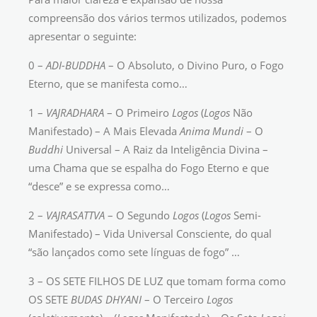
compreensão dos vários termos utilizados, podemos
apresentar o seguinte:
0 –
ADI-BUDDHA
– O Absoluto, o Divino Puro, o Fogo
Eterno, que se manifesta como…
1 –
VAJRADHARA
– O Primeiro
Logos
(
Logos
Não
Manifestado) – A Mais Elevada
Anima Mundi
– O
Buddhi
Universal – A Raiz da Inteligência Divina –
uma Chama que se espalha do Fogo Eterno e que
“desce” e se expressa como…
2 –
VAJRASATTVA
– O Segundo
Logos
(
Logos
Semi-
Manifestado) – Vida Universal Consciente, do qual
“são lançados como sete línguas de fogo” …
3 – OS SETE FILHOS DE LUZ que tomam forma como
OS SETE
BUDAS DHYANI
– O Terceiro
Logos