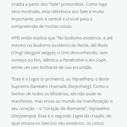
irradia a partir dos “Sete” primordiais. Como logo
será mostrado, esta referência aos Sete é muito
importante, pois é central e crucial para a
compreensão de muitas coisas.
HPB então explica que “No budismo esotérico, e até
mesmo no budismo exotérico do Norte,
Adi Buda
(
Chogi dangpoi sangye
), o Uno desconhecido, sem
começo ou fim, idêntico a
Parabrahm
e
Ain-Soph
,
emite um raio brilhante de sua escuridão.
“Este é o
Logos
(o primeiro), ou
Vajradhara,
o
Buda
Supremo (também chamado
Dorjechang
). Como o
Senhor de todos os Mistérios, ele não pode se
manifestar, mas envia ao mundo da manifestação o
seu coração – o “coração de diamante”,
Vajrasattva
(
Dorjesempa
). Esse é o segundo
Logos
da criação, do
qual emana os Sete (no véu exotérico, os cinco)