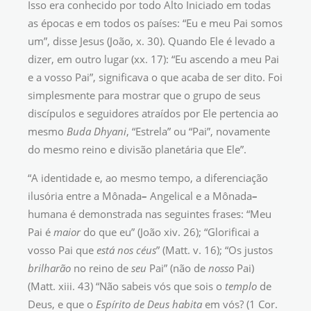
Isso era conhecido por todo Alto Iniciado em todas
as épocas e em todos os países: “Eu e meu Pai somos
um”, disse Jesus (João, x. 30). Quando Ele é levado a
dizer, em outro lugar (xx. 17): “Eu ascendo a meu Pai
e a vosso Pai”, significava o que acaba de ser dito. Foi
simplesmente para mostrar que o grupo de seus
discípulos e seguidores atraídos por Ele pertencia ao
mesmo
Buda Dhyani
, “Estrela” ou “Pai”, novamente
do mesmo reino e divisão planetária que Ele”.
“A identidade e, ao mesmo tempo, a diferenciação
ilusória entre a Mônada
–
Angelical e a Mônada
–
humana é demonstrada nas seguintes frases: “Meu
Pai é
maior
do que eu” (João xiv. 26); “Glorificai a
vosso Pai que
está nos céus
” (Matt. v. 16); “Os justos
brilharão
no reino de
seu
Pai” (não de
nosso
Pai)
(Matt. xiii. 43) “Não sabeis vós que sois o
templo
de
Deus, e que o
Espírito de Deus habita
em vós? (1 Cor.