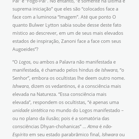
Pai” e “Fogo-Pai”. No entanto, “é somente na última e
suprema iniciação” que eles são “colocados face a
face com a luminosa “Imagem”. Até que ponto O
quanto Bulwer Lytton sabia soube desse deste fato
místico ao descrever, em um de seus mais elevados
estados de inspiração, Zanoni face a face com seus
Augoeides”?
“O
Logos
, ou ambos a Palavra não manifestada e
manifestada, é chamado pelos hindus de
Ishwara
, “o
Senhor”, embora os ocultistas lhe deem outro nome.
Ishwara
, dizem os vedantinos, é a consciência mais
elevada na Natureza. “Essa consciência mais
elevada”, respondem os ocultistas, “é apenas uma
unidade sintética
no mundo do Logos manifestado –
ou no plano da ilusão; pois é a somatória das
consciências Dhyan-chohanicas” …
Atma
é
não-
Espírito
em seu estado parabrâmico final,
Ishwara
ou