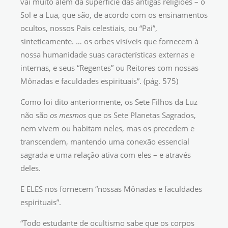
vai muito além da superfície das antigas religiões – o
Sol e a Lua, que são, de acordo com os ensinamentos
ocultos, nossos Pais celestiais, ou “Pai”,
sinteticamente. … os orbes visíveis que fornecem à
nossa humanidade suas características externas e
internas, e seus “Regentes” ou Reitores com nossas
Mônadas e faculdades espirituais”. (pág. 575)
Como foi dito anteriormente, os Sete Filhos da Luz
não são
os mesmos
que os Sete Planetas Sagrados,
nem vivem ou habitam neles, mas os precedem e
transcendem, mantendo uma conexão essencial
sagrada e uma relação ativa com eles – e através
deles.
E ELES nos fornecem “nossas Mônadas e faculdades
espirituais”.
“Todo estudante de ocultismo sabe que os corpos