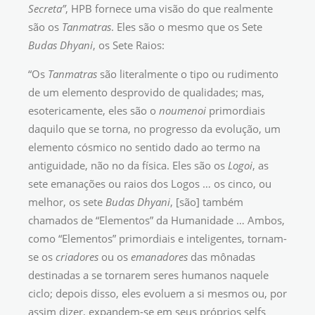
Secreta”
, HPB fornece uma visão do que realmente
são os
Tanmatras
. Eles são o mesmo que os Sete
Budas Dhyani
, os Sete Raios:
“Os
Tanmatras
são literalmente o tipo ou rudimento
de um elemento desprovido de qualidades; mas,
esotericamente, eles são o
noumenoi
primordiais
daquilo que se torna, no progresso da evolução, um
elemento cósmico no sentido dado ao termo na
antiguidade, não no da física. Eles são os
Logoi
, as
sete emanações ou raios dos Logos … os cinco, ou
melhor, os sete
Budas
Dhyani
, [são] também
chamados de “Elementos” da Humanidade … Ambos,
como “Elementos” primordiais e inteligentes, tornam-
se os
criadores
ou os
emanadores
das mônadas
destinadas a se tornarem seres humanos naquele
ciclo; depois disso, eles evoluem a si mesmos ou, por
assim dizer, expandem-se em seus próprios selfs