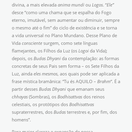
divina, a mais elevada
anima mundi
ou
Logos
. “
Ele”
desce “como uma chama que se espalha do Fogo
eterno, imutável, sem aumentar ou diminuir, sempre
o mesmo até o fim” do ciclo de existência e se torna
a vida universal no Plano Mundano. Desse Plano de
Vida
consciente
surgem, como sete línguas
flamejantes, os Filhos da Luz (os
Logoi
da Vida);
depois, os
Budas Dhyani
da contemplação: as formas
concretas de seus Pais sem forma – os Sete Filhos da
Luz, ainda
eles mesmos
, aos quais pode ser aplicada a
frase mística bramânica: “Tu és AQUILO –
Brahm
“. É a
partir desses
Budas
Dhyani
que emanam seus
chhayas
(Sombras), os
Bodhisattvas
dos reinos
celestiais, os protótipos dos
Bodhisattvas
supraterrestres, dos
Budas
terrestres e, por fim, dos
homens”.
Para maior clareza e expansão de nossa