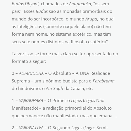
Budas Dhyani,
chamados de
Anupadaka
, “os sem
pais”. Esses
Budas
são as mônadas primordiais do
mundo do ser incorpóreo, o mundo
Arupa
, no qual
as Inteligências (somente naquele plano) não têm
forma nem nome, no sistema exotérico, mas têm
seus sete nomes distintos na filosofia esotérica”.
Talvez isso se torne mais claro se for apresentado no
formato a seguir:
0 –
ADI-BUDDHA
– O Absoluto – A UNA Realidade
Suprema – um sinônimo budista para o
Parabrahm
do hinduísmo, o
Ain Soph
da Cabala, etc.
1 –
VAJRADHARA
– O Primeiro
Logos
(
Logos
Não
Manifestado) – a radiação primordial do Absoluto
que permanece não manifestada, mas que emana …
2 –
VAJRASATTVA
– O Segundo
Logos
(
Logos
Semi-